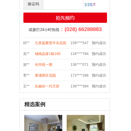
验证码
刘**
保利
151****017
预约成功
李**
奥克斯广场写字楼
152****219
预约成功
：(028) 66288883
或拨打24小时热线
明**
天祥街蓝色港湾
139****052
预约成功
邱**
九里提聚贤半岛花苑
159****547
预约成功
吴**
城南晶座1栋160
134****784
预约成功
游**
光华苑一期
136****071
预约成功
李**
犀浦西区花园
173****288
预约成功
王**
长融街一代天骄
136****384
预约成功
t**
test
123****911
预约成功
精选案例
何**
四道街
189****651
预约成功
s**
sdf
028****548
预约成功
袁**
双流航空港临港路和
138****070
预约成功