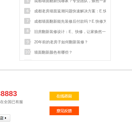
价比之王！
成都墙面翻新找哪家？专业团队，焕然一新的
李**
犀浦西区花园
173****288
预约成功
家！
成都老房墙面返潮问题快速解决方案：E.快修
王**
长融街一代天骄
136****384
预约成功
专业指南
成都墙面翻新能先装修后付款吗？E.快修为您
t**
test
123****911
预约成功
解答：专业、高效、无忧的墙面翻新解决方案
旧房翻新装修设计：E、快修，让家焕然一
何**
四道街
189****651
预约成功
新！
20年前的老房子如何翻新装修？
s**
sdf
028****548
预约成功
墙面翻新颜色有哪些？
袁**
双流航空港临港路和
138****070
预约成功
魏**
御府花都
186****006
预约成功
骆**
泡桐树街20号
186****533
预约成功
88883
张**
汇融名城
181****895
预约成功
修在全国已有服
汪**
花满庭一期
135****975
预约成功
苟**
马鞍北路116号
136****178
预约成功
张**
武青路
133****587
预约成功