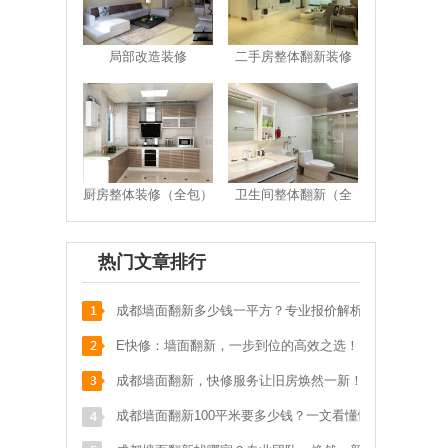
魏**
御府花都
186****006
预约成功
局部改造装修
二手房整体翻新装修
骆**
泡桐树街20号
186****533
预约成功
张**
汇融名城
181****895
预约成功
汪**
花满庭一期
135****975
预约成功
苟**
马鞍北路116号
136****178
预约成功
厨房整体装修（全包）
卫生间整体翻新（全
张**
武青路
133****587
包）
预约成功
刘**
保利
151****017
预约成功
热门文章排行
李**
奥克斯广场写字楼
152****219
预约成功
成都墙面翻新多少钱一平方？专业报价解析，
明**
天祥街蓝色港湾
139****052
预约成功
省钱又省心！
E快修：墙面翻新，一步到位的高效之选！
邱**
九里提聚贤半岛花苑
159****547
预约成功
成都墙面翻新，快修服务让旧房焕然一新！
吴**
城南晶座1栋160
134****784
预约成功
成都墙面翻新100平米要多少钱？一文看懂性
游**
光华苑一期
136****071
预约成功