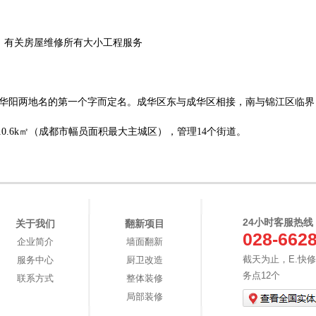
：
有关房屋维修所有大小工程服务
都、华阳两地名的第一个字而定名。成华区东与成华区相接，南与锦江区临界
.6k㎡（成都市幅员面积最大主城区），管理14个街道。
24小时客服热线
关于我们
翻新项目
028-662
企业简介
墙面翻新
截天为止，E.快
服务中心
厨卫改造
务点12个
联系方式
整体装修
局部装修