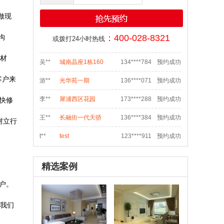
李**
奥克斯广场写字楼
152****219
预约成功
做现
明**
天祥街蓝色港湾
139****052
预约成功
：400-028-8321
沟
或拨打24小时热线
邱**
九里提聚贤半岛花苑
159****547
预约成功
材
吴**
城南晶座1栋160
134****784
预约成功
客户来
游**
光华苑一期
136****071
预约成功
李**
犀浦西区花园
173****288
预约成功
快修
王**
长融街一代天骄
136****384
预约成功
树立行
t**
test
123****911
预约成功
何**
四道街
189****651
预约成功
精选案例
s**
sdf
028****548
预约成功
客户。
袁**
双流航空港临港路和
138****070
预约成功
。我们
魏**
御府花都
186****006
预约成功