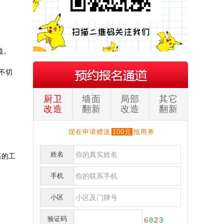
益。
不切
厨卫
墙面
局部
其它
改造
翻新
改造
翻新
现在申请赠送
100元
抵用券
姓名
湛的工
手机
小区
刘**
保利
151****017
预约成功
验证码