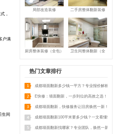
骆**
泡桐树街20号
186****533
预约成功
局部改造装修
二手房整体翻新装修
模式，
张**
汇融名城
181****895
预约成功
汪**
花满庭一期
135****975
预约成功
苟**
马鞍北路116号
136****178
预约成功
客户满
张**
武青路
133****587
预约成功
厨房整体装修（全包）
卫生间整体翻新（全
包）
刘**
保利
151****017
预约成功
李**
奥克斯广场写字楼
152****219
预约成功
热门文章排行
明**
天祥街蓝色港湾
139****052
预约成功
成都墙面翻新多少钱一平方？专业报价解析，
邱**
九里提聚贤半岛花苑
159****547
预约成功
省钱又省心！
E快修：墙面翻新，一步到位的高效之选！
吴**
城南晶座1栋160
134****784
预约成功
成都墙面翻新，快修服务让旧房焕然一新！
游**
光华苑一期
136****071
预约成功
卫生间
成都墙面翻新100平米要多少钱？一文看懂性
李**
犀浦西区花园
173****288
预约成功
价比之王！
成都墙面翻新找哪家？专业团队，焕然一新的