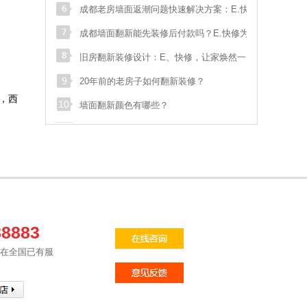
王**
长融街一代天骄
136****384
预约成功
家！
成都老房墙面返潮问题快速解决方案：E.快修
t**
test
123****911
预约成功
专业指南
成都墙面翻新能先装修后付款吗？E.快修为您
何**
四道街
189****651
预约成功
解答：专业、高效、无忧的墙面翻新解决方案
旧房翻新装修设计：E、快修，让家焕然一
s**
sdf
028****548
预约成功
新！
20年前的老房子如何翻新装修？
，西
袁**
墙面翻新颜色有哪些？
双流航空港临港路和
138****070
预约成功
魏**
御府花都
186****006
预约成功
骆**
泡桐树街20号
186****533
预约成功
张**
汇融名城
181****895
预约成功
汪**
花满庭一期
135****975
预约成功
88883
苟**
马鞍北路116号
136****178
预约成功
修在全国已有服
张**
武青路
133****587
预约成功