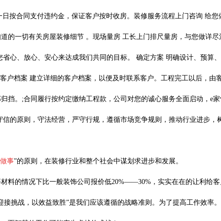
一日按合同支付违约金，保证客户按时收房。装修服务流程上门咨询
给您
知道的一切有关房屋装修细节
。现场量房
工长上门排尺量房，与您做详尽
您省心、放心、安心来达成我们共同的目标。
确定方案
明确设计、预算、
同。客户档案 建立详细的客户档案，以便及时联系客户。工程完工以后，由
归挡。;合同履行按约定缴纳工程款，公司对您的诚心服务全面启动，e家
守信的原则，守法经营，严守行规，遵循市场竞争规则，推动行业进步，
做事
”的原则，在装修行业
和整个社会中谋划求进步和发展。
等材料的情况下比一般装饰公司报价低
20%——30%，实实在在的让利给
迎接挑战，以效益致胜”是我们应该遵循的战略准则。为了提高工作效率