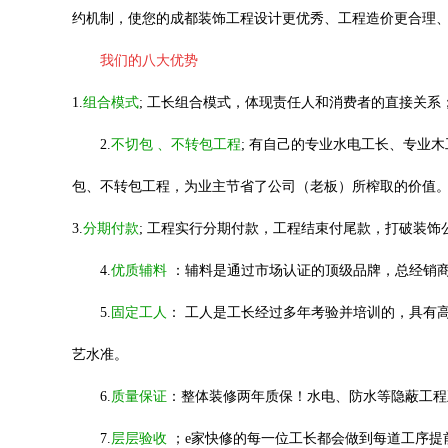
约机制，使您的成都装饰工程设计更优秀、工程造价更合理
我们的八大优势
1.
组合模式
; 工长组合模式，体现责任人和消费者的直接关
2.
不切包
、不转包工程
; 有自己的专业水电工长、专业
包、不转包工程，为业主节省了公司（老板）所榨取的价值
3.
分期付款
; 工程实行分期付款，工程结束付尾款，打破装
4.
优质辅料
：辅料是通过市场认证的顶级品牌，总经销
5.
固定工人
：
工人是工长经过多年考验并培训的，具有
艺水准。
6.
质量保证
：整体装修两年质保！水电、防水等隐蔽工程
7.
层层验收
；e家快修的每一位工长都会做到每道工序提