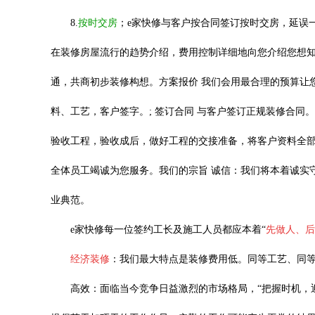
8.
按时交房
；e家快修与客户按合同签订按时交房，延误
在装修房屋流行的趋势介绍，费用控制详细地向您介绍您想
通，共商初步装修构想。方案报价
我们会用最合理的预算让
料、工艺，客户签字。
; 签订合同 与客户签订正规装修合
验收工程，验收成后，做好工程的交接准备，将客户资料全部
全体员工竭诚为您服务。我们的宗旨 诚信：我们将本着诚实
业典范。
e家快修
每一位签约工长及施工人员
都应本着
“
先做人、后
经济装修
：我们
最大特点是装修费用低。同等工艺、同
高效：面临当今竞争日益激烈的市场格局，
“把握时机，