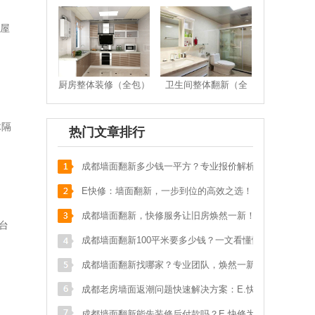
苟**
马鞍北路116号
136****178
预约成功
屋
张**
武青路
133****587
预约成功
刘**
保利
151****017
预约成功
厨房整体装修（全包）
卫生间整体翻新（全
包）
李**
奥克斯广场写字楼
152****219
预约成功
木隔
明**
天祥街蓝色港湾
139****052
预约成功
热门文章排行
邱**
九里提聚贤半岛花苑
159****547
预约成功
成都墙面翻新多少钱一平方？专业报价解析，
吴**
城南晶座1栋160
134****784
预约成功
省钱又省心！
E快修：墙面翻新，一步到位的高效之选！
游**
光华苑一期
136****071
预约成功
成都墙面翻新，快修服务让旧房焕然一新！
台
李**
犀浦西区花园
173****288
预约成功
成都墙面翻新100平米要多少钱？一文看懂性
王**
长融街一代天骄
136****384
预约成功
价比之王！
成都墙面翻新找哪家？专业团队，焕然一新的
t**
test
123****911
预约成功
家！
成都老房墙面返潮问题快速解决方案：E.快修
何**
四道街
189****651
预约成功
专业指南
成都墙面翻新能先装修后付款吗？E.快修为您