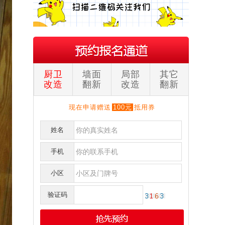
厨卫
墙面
局部
其它
改造
翻新
改造
翻新
现在申请赠送
100元
抵用券
姓名
手机
刘**
保利
151****017
预约成功
小区
李**
奥克斯广场写字楼
152****219
预约成功
验证码
明**
天祥街蓝色港湾
139****052
预约成功