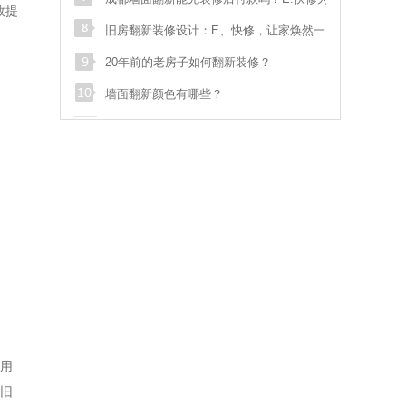
效提
s**
sdf
028****548
预约成功
解答：专业、高效、无忧的墙面翻新解决方案
旧房翻新装修设计：E、快修，让家焕然一
袁**
双流航空港临港路和
138****070
预约成功
新！
20年前的老房子如何翻新装修？
墙面翻新颜色有哪些？
魏**
御府花都
186****006
预约成功
骆**
泡桐树街20号
186****533
预约成功
张**
汇融名城
181****895
预约成功
汪**
花满庭一期
135****975
预约成功
苟**
马鞍北路116号
136****178
预约成功
张**
武青路
133****587
预约成功
用
旧