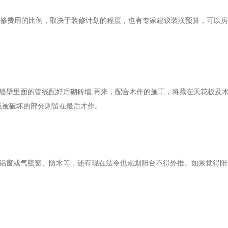
修费用的比例，取决于装修计划的程度，也有专家建议装潢预算，可以房
墙壁里面的管线配好后砌砖墙
;
再来，配合木作的施工，将藏在天花板及
或被破坏的部分则留在最后才作。
铝窗或气密窗、防水等，还有现在法令也规划阳台不得外推。如果觉得阳