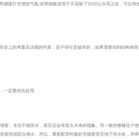
用侧面打光增加气氛
;
或将线板使用于天花板下
1520
公分高之处，可以有
安全上的考量及法规的约束，是不得任意破坏的，如果需要动到结构体部
，一定要优先处理。
堵塞，非但不能排水，甚至还会有冒出水来的现象。而一根供整栋住户使
室厨房或阳台淹水，所以，重新配管时最好另接新管至地下排水处，并将