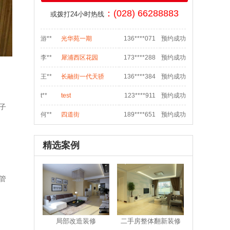
邱**
九里提聚贤半岛花苑
159****547
预约成功
：(028) 66288883
或拨打24小时热线
吴**
城南晶座1栋160
134****784
预约成功
游**
光华苑一期
136****071
预约成功
李**
犀浦西区花园
173****288
预约成功
王**
长融街一代天骄
136****384
预约成功
t**
test
123****911
预约成功
子
何**
四道街
189****651
预约成功
s**
sdf
028****548
预约成功
精选案例
袁**
双流航空港临港路和
138****070
预约成功
魏**
御府花都
186****006
预约成功
管
骆**
泡桐树街20号
186****533
预约成功
张**
汇融名城
181****895
预约成功
局部改造装修
二手房整体翻新装修
汪**
花满庭一期
135****975
预约成功