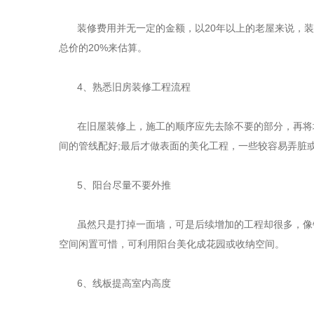
装修费用并无一定的金额，以
20
年以上的老屋来说，装
总价的
20%
来估算。
4
、熟悉旧房装修工程流程
在旧屋装修上，施工的顺序应先去除不要的部分，再将
间的管线配好
;
最后才做表面的美化工程，一些较容易弄脏
5
、阳台尽量不要外推
虽然只是打掉一面墙，可是后续增加的工程却很多，像
空间闲置可惜，可利用阳台美化成花园或收纳空间。
6
、线板提高室内高度