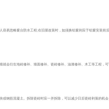
人容易忽略窗台防水工程
;
在旧屋改装时，如须换铝窗则应于铝窗安装前
墙就会衍生地砖修补、墙面修补、瓷砖修补、油漆修补、木工等工程，可
块或钢筋混凝土。拆除瓷砖时应一并拆除，可以减少日后瓷砖剥落的机会