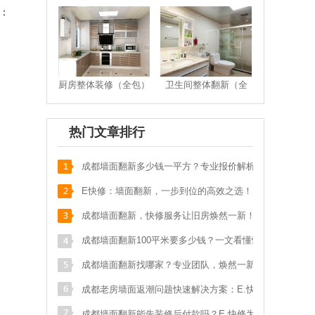
：
苟**
马鞍北路116号
136****178
预约成功
张**
武青路
133****587
预约成功
刘**
保利
151****017
预约成功
厨房整体装修（全包）
卫生间整体翻新（全
包）
李**
奥克斯广场写字楼
152****219
预约成功
明**
天祥街蓝色港湾
139****052
预约成功
热门文章排行
邱**
九里提聚贤半岛花苑
159****547
预约成功
成都墙面翻新多少钱一平方？专业报价解析，
吴**
城南晶座1栋160
134****784
预约成功
省钱又省心！
E快修：墙面翻新，一步到位的高效之选！
游**
光华苑一期
136****071
预约成功
成都墙面翻新，快修服务让旧房焕然一新！
李**
犀浦西区花园
173****288
预约成功
成都墙面翻新100平米要多少钱？一文看懂性
王**
长融街一代天骄
136****384
预约成功
价比之王！
成都墙面翻新找哪家？专业团队，焕然一新的
t**
test
123****911
预约成功
家！
成都老房墙面返潮问题快速解决方案：E.快修
何**
四道街
189****651
预约成功
专业指南
成都墙面翻新能先装修后付款吗？E.快修为您