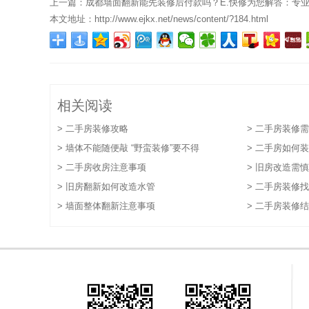
上一篇：
成都墙面翻新能先装修后付款吗？E.快修为您解答：专
本文地址：
http://www.ejkx.net/news/content/?184.html
效、无忧的墙面翻新解决方案
相关阅读
> 二手房装修攻略
> 二手房装修
> 墙体不能随便敲 “野蛮装修”要不得
> 二手房如何
> 二手房收房注意事项
> 旧房改造需
> 旧房翻新如何改造水管
> 二手房装修
> 墙面整体翻新注意事项
> 二手房装修