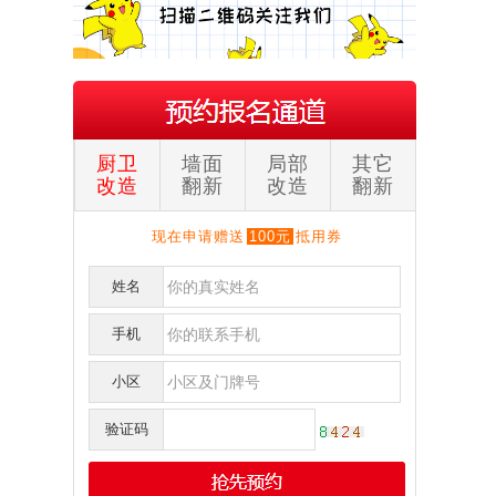
厨卫
墙面
局部
其它
改造
翻新
改造
翻新
现在申请赠送
100元
抵用券
姓名
手机
刘**
保利
151****017
预约成功
小区
李**
奥克斯广场写字楼
152****219
预约成功
验证码
明**
天祥街蓝色港湾
139****052
预约成功