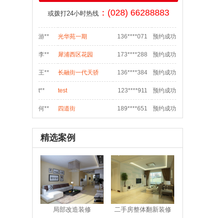
邱**
九里提聚贤半岛花苑
159****547
预约成功
：(028) 66288883
或拨打24小时热线
吴**
城南晶座1栋160
134****784
预约成功
游**
光华苑一期
136****071
预约成功
李**
犀浦西区花园
173****288
预约成功
王**
长融街一代天骄
136****384
预约成功
t**
test
123****911
预约成功
何**
四道街
189****651
预约成功
s**
sdf
028****548
预约成功
精选案例
袁**
双流航空港临港路和
138****070
预约成功
魏**
御府花都
186****006
预约成功
骆**
泡桐树街20号
186****533
预约成功
张**
汇融名城
181****895
预约成功
局部改造装修
二手房整体翻新装修
汪**
花满庭一期
135****975
预约成功