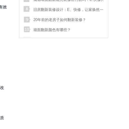
有效
s**
sdf
028****548
预约成功
解答：专业、高效、无忧的墙面翻新解决方案
旧房翻新装修设计：E、快修，让家焕然一
袁**
双流航空港临港路和
138****070
预约成功
新！
20年前的老房子如何翻新装修？
墙面翻新颜色有哪些？
魏**
御府花都
186****006
预约成功
骆**
泡桐树街20号
186****533
预约成功
张**
汇融名城
181****895
预约成功
汪**
花满庭一期
135****975
预约成功
苟**
马鞍北路116号
136****178
预约成功
张**
武青路
133****587
预约成功
改
质