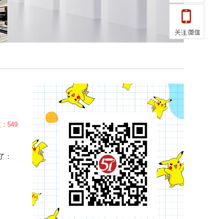
：549
了：