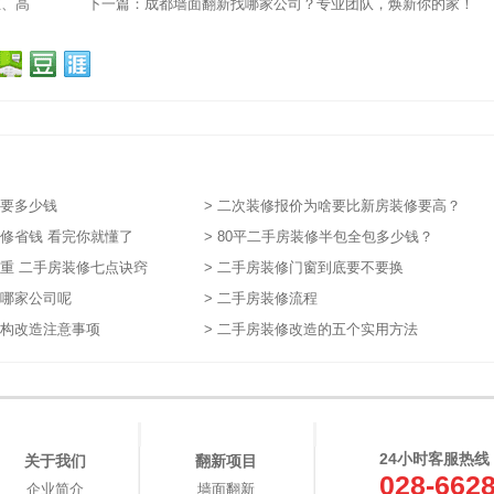
业、高
下一篇：
成都墙面翻新找哪家公司？专业团队，焕新你的家！
需要多少钱
> 二次装修报价为啥要比新房装修要高？
装修省钱 看完你就懂了
> 80平二手房装修半包全包多少钱？
慎重 二手房装修七点诀窍
> 二手房装修门窗到底要不要换
找哪家公司呢
> 二手房装修流程
结构改造注意事项
> 二手房装修改造的五个实用方法
24小时客服热线
关于我们
翻新项目
028-662
企业简介
墙面翻新