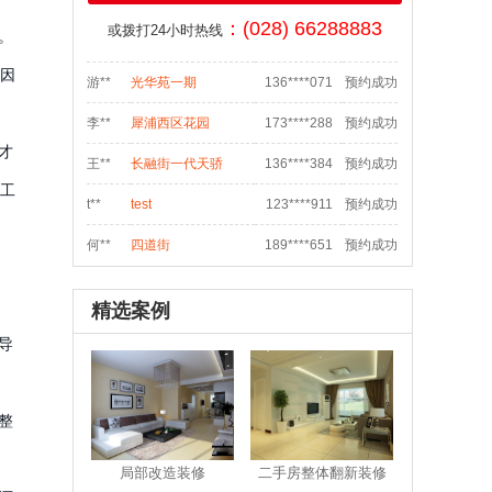
：(028) 66288883
或拨打24小时热线
吴**
城南晶座1栋160
134****784
预约成功
。
因
游**
光华苑一期
136****071
预约成功
李**
犀浦西区花园
173****288
预约成功
才
王**
长融街一代天骄
136****384
预约成功
工
t**
test
123****911
预约成功
何**
四道街
189****651
预约成功
s**
sdf
028****548
预约成功
精选案例
袁**
双流航空港临港路和
138****070
预约成功
导
魏**
御府花都
186****006
预约成功
骆**
泡桐树街20号
186****533
预约成功
整
张**
汇融名城
181****895
预约成功
局部改造装修
二手房整体翻新装修
汪**
花满庭一期
135****975
预约成功