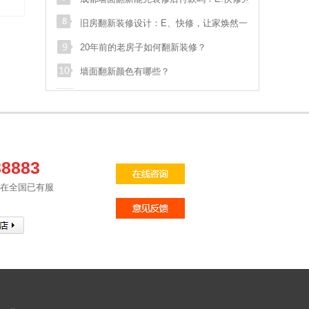
s**
sdf
028****548
预约成功
解答：专业、高效、无忧的墙面翻新解决方案
旧房翻新装修设计：E、快修，让家焕然一
袁**
双流航空港临港路和
138****070
预约成功
新！
20年前的老房子如何翻新装修？
魏**
御府花都
186****006
预约成功
墙面翻新颜色有哪些？
骆**
泡桐树街20号
186****533
预约成功
张**
汇融名城
181****895
预约成功
汪**
花满庭一期
135****975
预约成功
88883
苟**
马鞍北路116号
136****178
预约成功
修在全国已有服
张**
武青路
133****587
预约成功