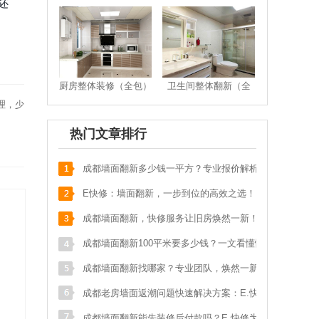
还
苟**
马鞍北路116号
136****178
预约成功
张**
武青路
133****587
预约成功
刘**
保利
151****017
预约成功
厨房整体装修（全包）
卫生间整体翻新（全
李**
奥克斯广场写字楼
152****219
预约成功
包）
理，少
明**
天祥街蓝色港湾
139****052
预约成功
热门文章排行
邱**
九里提聚贤半岛花苑
159****547
预约成功
成都墙面翻新多少钱一平方？专业报价解析，
吴**
城南晶座1栋160
134****784
预约成功
省钱又省心！
E快修：墙面翻新，一步到位的高效之选！
游**
光华苑一期
136****071
预约成功
成都墙面翻新，快修服务让旧房焕然一新！
李**
犀浦西区花园
173****288
预约成功
成都墙面翻新100平米要多少钱？一文看懂性
王**
长融街一代天骄
136****384
预约成功
价比之王！
成都墙面翻新找哪家？专业团队，焕然一新的
t**
test
123****911
预约成功
家！
成都老房墙面返潮问题快速解决方案：E.快修
何**
四道街
189****651
预约成功
专业指南
成都墙面翻新能先装修后付款吗？E.快修为您