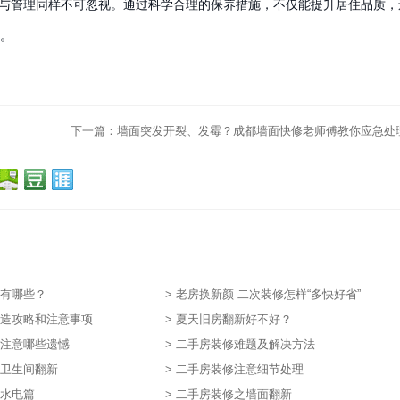
与管理同样不可忽视。通过科学合理的保养措施，不仅能提升居住品质，
。
下一篇：
墙面突发开裂、发霉？成都墙面快修老师傅教你应急处
走弯路
色有哪些？
> 老房换新颜 二次装修怎样“多快好省”
改造攻略和注意事项
> 夏天旧房翻新好不好？
要注意哪些遗憾
> 二手房装修难题及解决方法
之卫生间翻新
> 二手房装修注意细节处理
之水电篇
> 二手房装修之墙面翻新