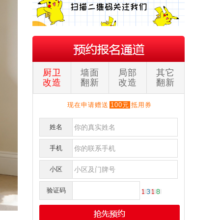
厨卫
墙面
局部
其它
改造
翻新
改造
翻新
现在申请赠送
100元
抵用券
姓名
手机
刘**
保利
151****017
预约成功
小区
李**
奥克斯广场写字楼
152****219
预约成功
验证码
明**
天祥街蓝色港湾
139****052
预约成功
邱**
九里提聚贤半岛花苑
159****547
预约成功