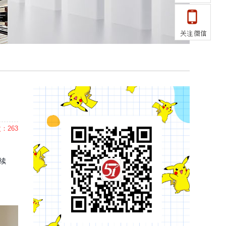
：263
续