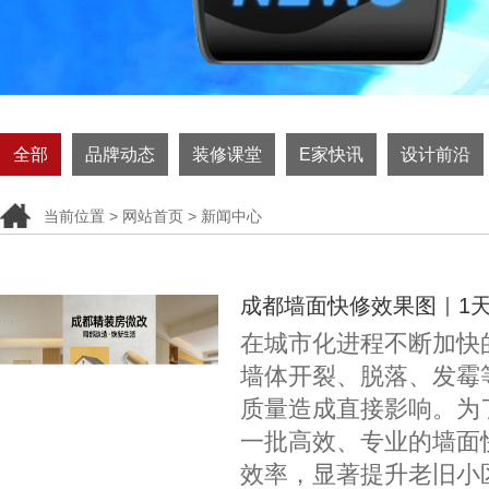
全部
品牌动态
装修课堂
E家快讯
设计前沿
当前位置 >
网站首页
>
新闻中心
成都墙面快修效果图｜1
在城市化进程不断加快
墙体开裂、脱落、发霉
质量造成直接影响。为
一批高效、专业的墙面快
效率，显著提升老旧小